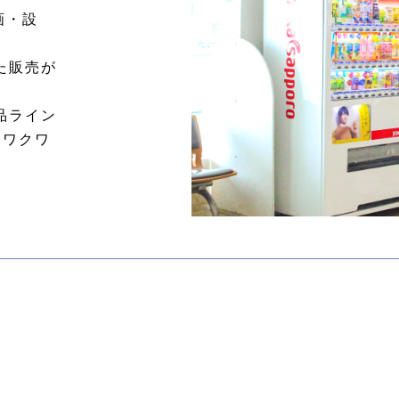
画・設
た販売が
品ライン
てワクワ